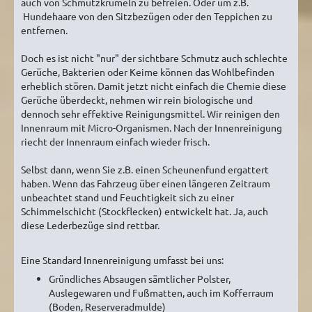
auch von Schmutzkrümeln zu befreien. Oder um z.B.
Hundehaare von den Sitzbezügen oder den Teppichen zu
entfernen.
Doch es ist nicht "nur" der sichtbare Schmutz auch schlechte
Gerüche, Bakterien oder Keime können das Wohlbefinden
erheblich stören. Damit jetzt nicht einfach die Chemie diese
Gerüche überdeckt, nehmen wir rein biologische und
dennoch sehr effektive Reinigungsmittel. Wir reinigen den
Innenraum mit Micro-Organismen. Nach der Innenreinigung
riecht der Innenraum einfach wieder frisch.
Selbst dann, wenn Sie z.B. einen Scheunenfund ergattert
haben. Wenn das Fahrzeug über einen längeren Zeitraum
unbeachtet stand und Feuchtigkeit sich zu einer
Schimmelschicht (Stockflecken) entwickelt hat. Ja, auch
diese Lederbezüge sind rettbar.
Eine Standard Innenreinigung umfasst bei uns:
Gründliches Absaugen sämtlicher Polster,
Auslegewaren und Fußmatten, auch im Kofferraum
(Boden, Reserveradmulde)